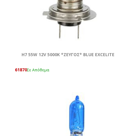
H7 55W 12V 5000Κ *ZEYΓOΣ* BLUE EXCELITE
61870
Σε Απόθεμα