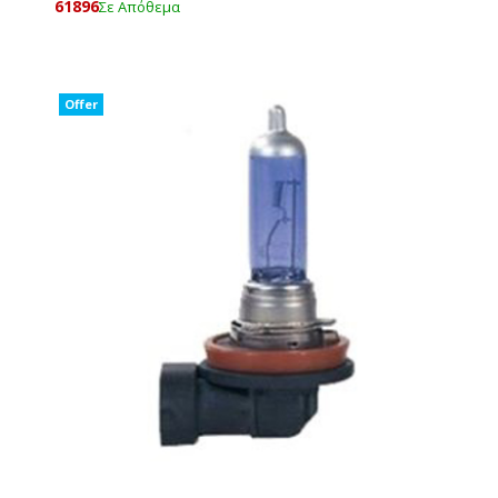
61896
Σε Απόθεμα
Offer