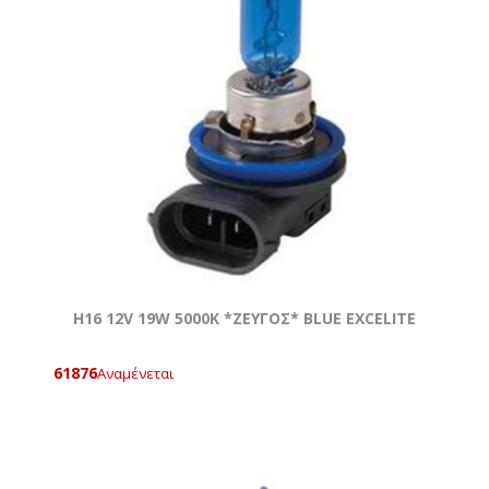
Η16 12V 19W 5000Κ *ZEYΓOΣ* BLUE EXCELITE
61876
Αναμένεται