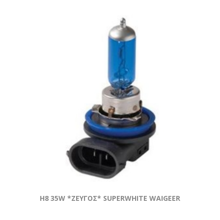
H8 35W *ZEYΓOΣ* SUPERWHITE WAIGEER