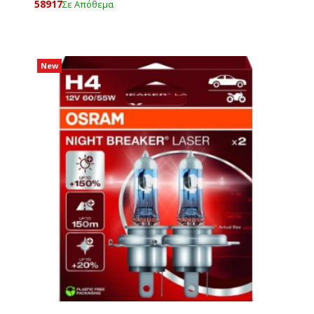
58917
Σε Απόθεμα
New