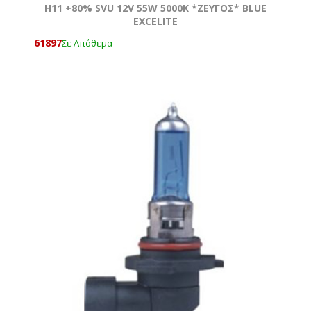
H11 +80% SVU 12V 55W 5000Κ *ΖΕΥΓΟΣ* BLUE
EXCELITE
61897
Σε Απόθεμα