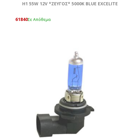
H1 55W 12V *ZEYΓOΣ* 5000Κ BLUE EXCELITE
61840
Σε Απόθεμα