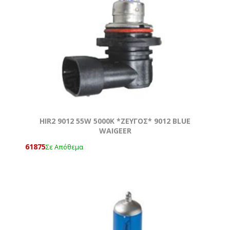
ΗΙR2 9012 55W 5000Κ *ZEYΓOΣ* 9012 BLUE
WAIGEER
61875
Σε Απόθεμα