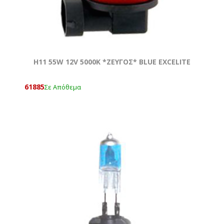
H11 55W 12V 5000Κ *ZEYΓOΣ* BLUE EXCELITE
61885
Σε Απόθεμα