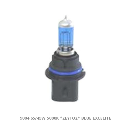
9004 65/45W 5000Κ *ZEYΓOΣ* BLUE EXCELITE