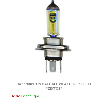
H4 55/60W 12V P43T ALL WEATHER EXCELITE
*ZEYΓOΣ*
61820
Σε Απόθεμα