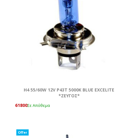
H4 55/60W 12V P43T 5000Κ BLUE EXCELITE
*ZEYΓOΣ*
61800
Σε Απόθεμα
Offer