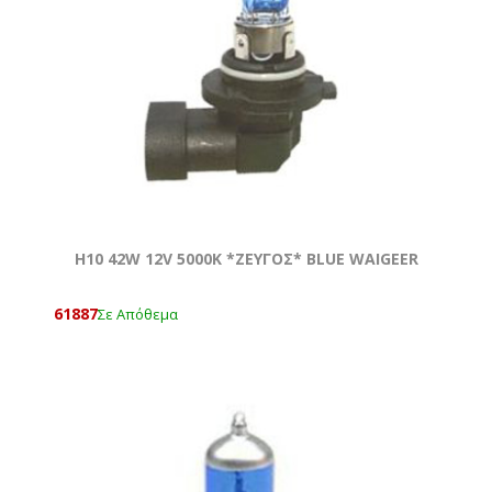
H10 42W 12V 5000Κ *ZEYΓOΣ* BLUE WAIGEER
61887
Σε Απόθεμα