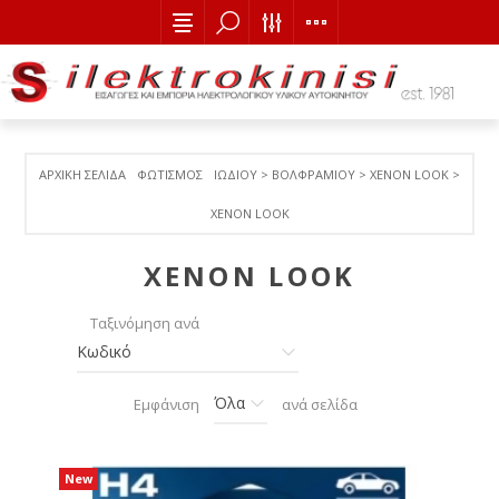
ΑΡΧΙΚΉ ΣΕΛΊΔΑ
ΦΩΤΙΣΜΟΣ
ΙΩΔΙΟΥ > ΒΟΛΦΡΑΜΙΟY > ΧΕΝΟΝ LOOK >
XENON LOOK
XENON LOOK
Ταξινόμηση ανά
Εμφάνιση
ανά σελίδα
New