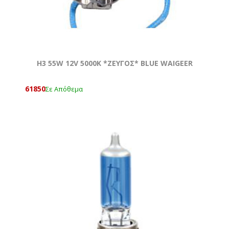
H3 55W 12V 5000Κ *ZEYΓOΣ* BLUE WAIGEER
61850
Σε Απόθεμα