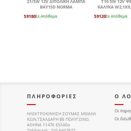
21/5W 12V ΔΙΠΟΛΙΚΗ ΛΑΜΠΑ
T10 5W 12V ΨΕ
BAY15D NORMA
ΚΑΛΥΚΑ W2,1X9
59180
59120
Σε Απόθεμα
Σε Απόθεμα
ΠΛΗΡΟΦΟΡΊΕΣ
Ο Λ
Οι παρα
ΗΛΕΚΤΡΟΚΙΝΗΣΗ ΣΟΥΜΑΣ MIXAHΛ
Οι διευ
ΚΩΝ.ΤΣΑΛΔΑΡΗ 86 ΠΟΛΥΓΩΝΟ,
ΑΘΗΝΑ 11476 Ελλάδα
Τηλέφωνα : 210 6437977