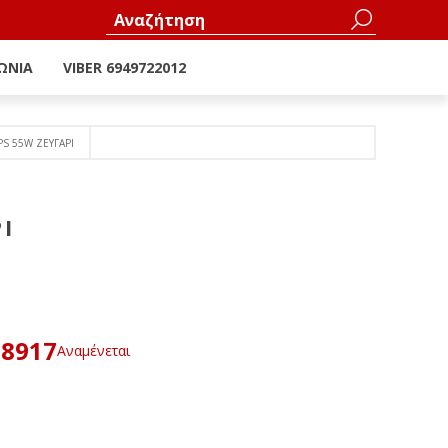
ΩΝΊΑ
VIBER 6949722012
S 55W ΖΕΥΓΑΡΙ
Ι
68917
Αναμένεται