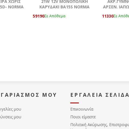
ΙΡΑ ΧΩΡΙΣ
21W 12V MONOΠΟΛΙΚΗ
ΑΚΡ.ΓΥΜΝ
,5D- NORMA
ΚΑΡΥΔΑΚΙ ΒΑ15S NORMA
ΑΡΣΕΝ. ΙΑΠΩ
59190
11330
Σε Απόθεμα
Σε Απόθ
ΟΓΑΡΙΑΣΜΌΣ ΜΟΥ
ΕΡΓΑΛΕΊΑ ΣΕΛΊΔ
γγελίες μου
Επικοινωνία
θύνσεις μου
Ποιοι είμαστε
Πολιτική Ακύρωσης, Eπιστροφ