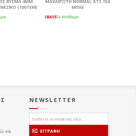
ΟΣ ΒΥΣΜΑ 4MM
ΜΑΧΑΙΡΩΤΗ NORMAL ATS 15A
ΝΕΖΙΚΟ (100ΤΕΜ)
ΜΠΛΕ
18415
εμα
Σε Απόθεμα
ΑΣ
NEWSLETTER
ών και