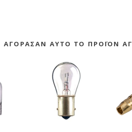
Υ ΑΓΌΡΑΣΑΝ ΑΥΤΌ ΤΟ ΠΡΟΪΌΝ Α