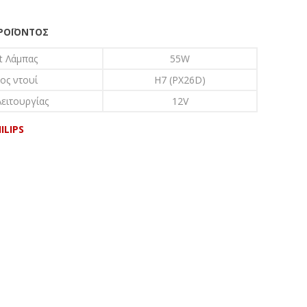
ΠΡΟΪΌΝΤΟΣ
t Λάμπας
55W
ος ντουί
H7 (PX26D)
ειτουργίας
12V
ILIPS