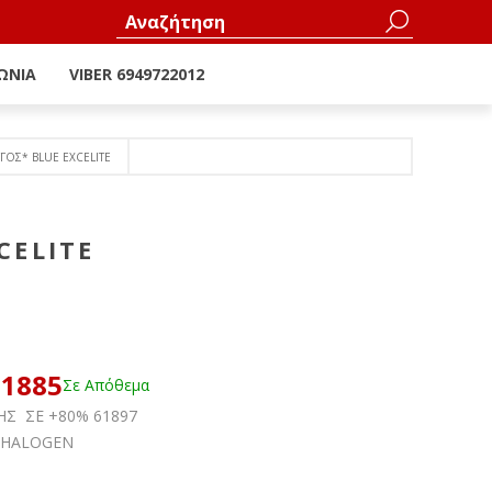
ΩΝΊΑ
VIBER 6949722012
ΓOΣ* BLUE EXCELITE
CELITE
61885
Σε Απόθεμα
ΗΣ ΣΕ +80% 61897
ALOGEN