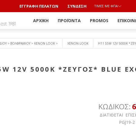
ΕΓΓΡΑΦΗ ΠΕΛΑΤΩΝ
ΣΎΝΔΕΣΗ
ΤΙΜΈΣ ΜΕ ΦΠΑ
ΑΡΧΙΚΉ
ΠΡΟΪΌΝΤΑ
PROMOS
ΕΠΙΚΟΙΝ
ΔΙΟΥ > ΒΟΛΦΡΑΜΙΟY > ΧΕΝΟΝ LOOK >
XENON LOOK
H11 55W 12V 5000Κ *ZEY
5W 12V 5000Κ *ZEYΓOΣ* BLUE EX
ΚΩΔΙΚΟΣ:
ΔΙΑΤΙΘΕΤΑΙ ΕΠΙΣ
PGJ19-2 H