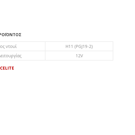
ΠΡΟΪΌΝΤΟΣ
ος ντουί
H11 (PGJ19-2)
ειτουργίας
12V
CELITE