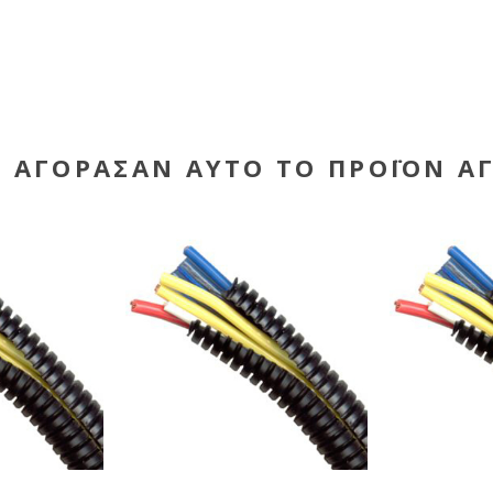
Υ ΑΓΌΡΑΣΑΝ ΑΥΤΌ ΤΟ ΠΡΟΪΌΝ Α