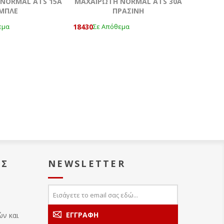
NORMAL ATS 15A
ΜΑΧΑΙΡΩΤΗ NORMAL ATS 30A
ΜΠΛΕ
ΠΡΑΣΙΝΗ
18430
εμα
Σε Απόθεμα
ΑΣ
NEWSLETTER
ών και