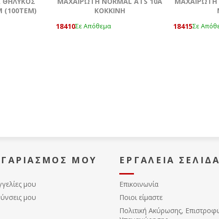
Α ΘΗΛΥΚΟΣ
ΜΑΧΑΙΡΩΤΗ NORMAL ATS 10A
ΜΑΧΑΙΡΩΤΗ 
 (100ΤΕΜ)
KOKKΙΝΗ
18410
18415
Σε Απόθεμα
Σε Απόθ
ΟΓΑΡΙΑΣΜΌΣ ΜΟΥ
ΕΡΓΑΛΕΊΑ ΣΕΛΊΔ
γγελίες μου
Επικοινωνία
θύνσεις μου
Ποιοι είμαστε
Πολιτική Ακύρωσης, Eπιστροφ