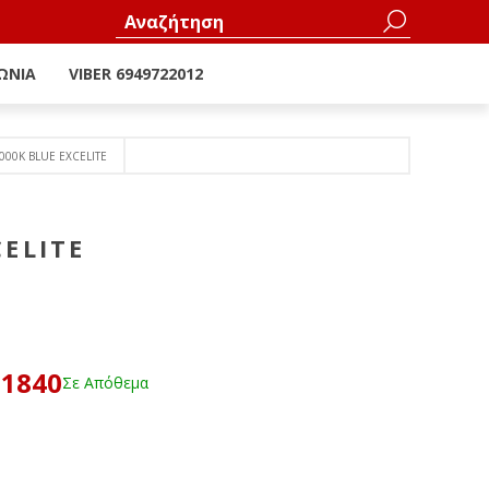
ΩΝΊΑ
VIBER 6949722012
000Κ BLUE EXCELITE
CELITE
61840
Σε Απόθεμα