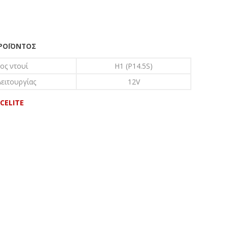
ΠΡΟΪΌΝΤΟΣ
ος ντουί
H1 (P14.5S)
ειτουργίας
12V
CELITE