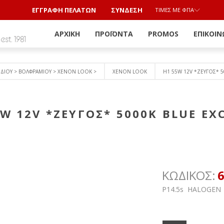
ΕΓΓΡΑΦΗ ΠΕΛΑΤΩΝ
ΣΎΝΔΕΣΗ
ΤΙΜΈΣ ΜΕ ΦΠΑ
ΑΡΧΙΚΉ
ΠΡΟΪΌΝΤΑ
PROMOS
ΕΠΙΚΟΙΝ
ΩΔΙΟΥ > ΒΟΛΦΡΑΜΙΟY > ΧΕΝΟΝ LOOK >
XENON LOOK
H1 55W 12V *ZEYΓOΣ* 5
W 12V *ZEYΓOΣ* 5000Κ BLUE EX
ΚΩΔΙΚΟΣ:
P14.5s HALOGEN