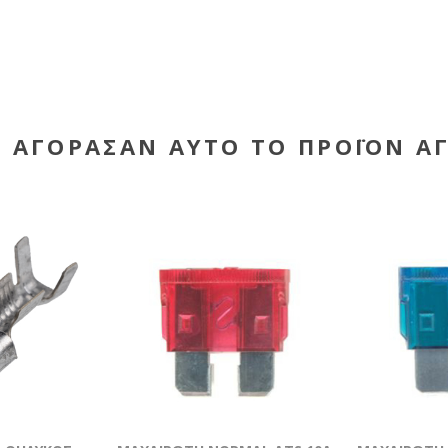
Υ ΑΓΌΡΑΣΑΝ ΑΥΤΌ ΤΟ ΠΡΟΪΌΝ Α