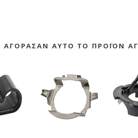
Υ ΑΓΌΡΑΣΑΝ ΑΥΤΌ ΤΟ ΠΡΟΪΌΝ Α