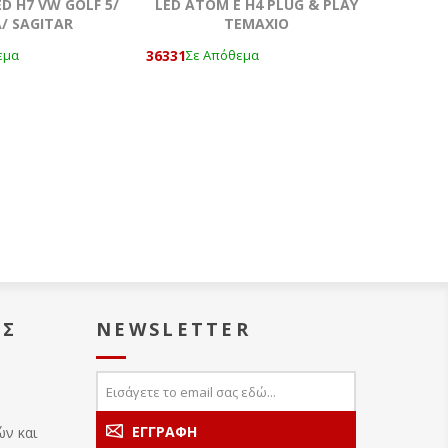
D H7 VW GOLF 5/
LED ΑΤΟΜ Ε H4 PLUG & PLAY
/ SAGITAR
ΤΕΜΑΧΙΟ
36331
εμα
Σε Απόθεμα
ΑΣ
NEWSLETTER
ών και