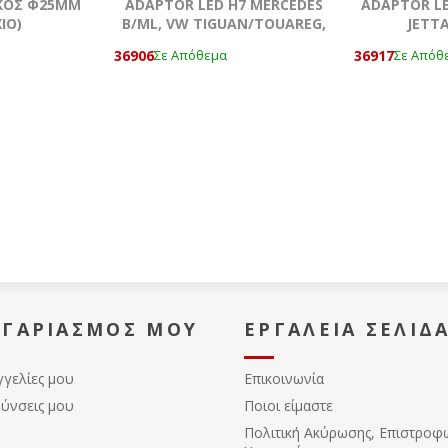
ΙΚΟΣ Φ25MM
ADAPTOR LED H7 MERCEDES
ADAPTOR LE
ΙΟ)
B/ML, VW TIGUAN/TOUAREG,
JETTA
OPEL ASTRAH/CORSA D, SAAB,
36906
36917
Σε Απόθεμα
Σε Απόθ
OCTAVIA
ΟΓΑΡΙΑΣΜΌΣ ΜΟΥ
ΕΡΓΑΛΕΊΑ ΣΕΛΊΔ
γγελίες μου
Επικοινωνία
θύνσεις μου
Ποιοι είμαστε
Πολιτική Ακύρωσης, Eπιστροφ