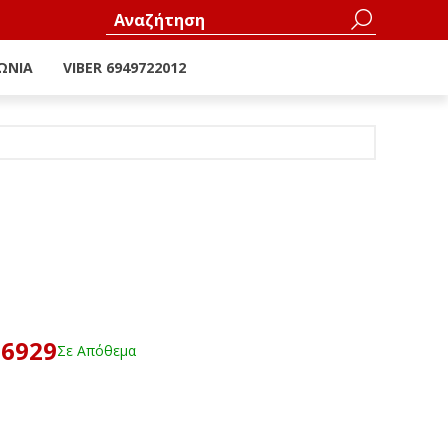
ΩΝΊΑ
VIBER 6949722012
36929
Σε Απόθεμα