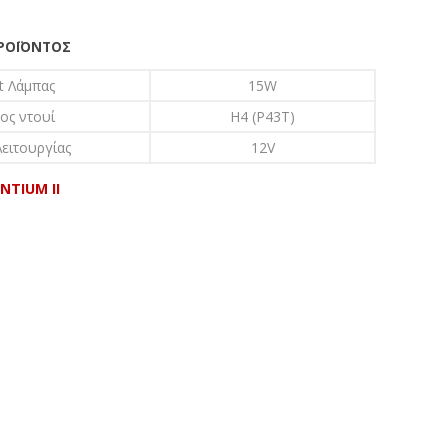
ΠΡΟΪΌΝΤΟΣ
t Λάμπας
15W
ος ντουί
H4 (P43T)
ειτουργίας
12V
NTIUM II