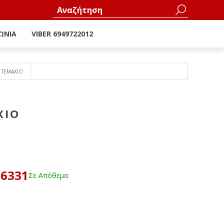
ΩΝΊΑ
VIBER 6949722012
Y ΤΕΜΑΧΙΟ
ΧΙΟ
36331
Σε Απόθεμα