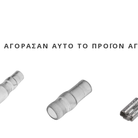
Υ ΑΓΌΡΑΣΑΝ ΑΥΤΌ ΤΟ ΠΡΟΪΌΝ Α