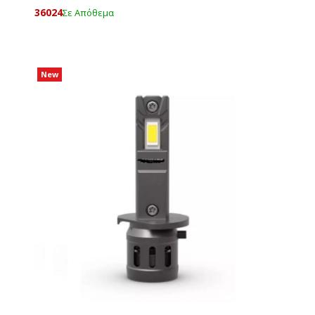
36024
Σε Απόθεμα
New