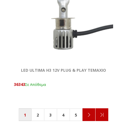
LED ULTIMA H3 12V PLUG & PLAY ΤΕΜΑΧΙΟ
36343
Σε Απόθεμα
1
2
3
4
5