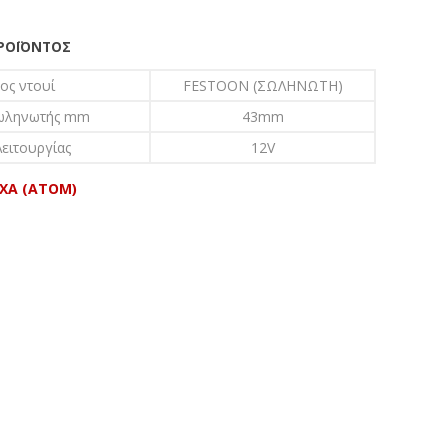
ΠΡΟΪΌΝΤΟΣ
ος ντουί
FESTOON (ΣΩΛΗΝΩΤΗ)
ωληνωτής mm
43mm
ειτουργίας
12V
EXA (ATOM)