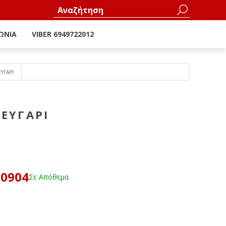
ΩΝΊΑ
VIBER 6949722012
ΥΓΑΡΙ
ΕΥΓΑΡΙ
60904
Σε Απόθεμα