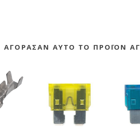
Υ ΑΓΌΡΑΣΑΝ ΑΥΤΌ ΤΟ ΠΡΟΪΌΝ Α