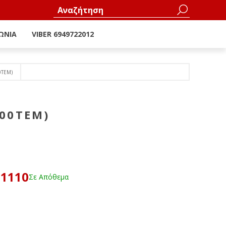
ΩΝΊΑ
VIBER 6949722012
0ΤΕΜ)
00ΤΕΜ)
11110
Σε Απόθεμα