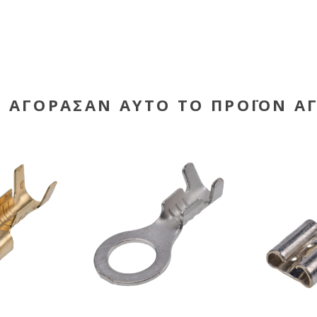
Υ ΑΓΌΡΑΣΑΝ ΑΥΤΌ ΤΟ ΠΡΟΪΌΝ Α