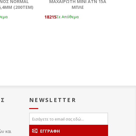
ΜΝΟΣ NORMAL
ΜΑΧΑΙΡΩΤΗ ΜΙΝΙ ATN 15Α
,4ΜΜ (200ΤΕΜ)
ΜΠΛΕ
18215
θεμα
Σε Απόθεμα
ΑΣ
NEWSLETTER
ών και