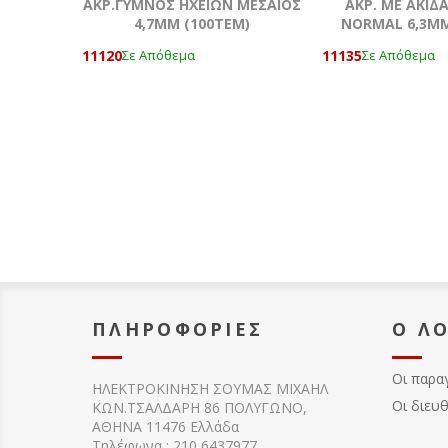
ΑΚΡ.ΓΥΜΝΟΣ ΗΧΕΙΩΝ ΜΕΣΑΙΟΣ
AKΡ. ΜΕ ΑΚΙΔ
4,7ΜΜ (100ΤΕΜ)
NORMAL 6,3ΜΜ
11120
11135
Σε Απόθεμα
Σε Απόθεμα
ΠΛΗΡΟΦΟΡΊΕΣ
Ο Λ
Οι παρα
ΗΛΕΚΤΡΟΚΙΝΗΣΗ ΣΟΥΜΑΣ MIXAHΛ
Οι διευ
ΚΩΝ.ΤΣΑΛΔΑΡΗ 86 ΠΟΛΥΓΩΝΟ,
ΑΘΗΝΑ 11476 Ελλάδα
Τηλέφωνα : 210 6437977