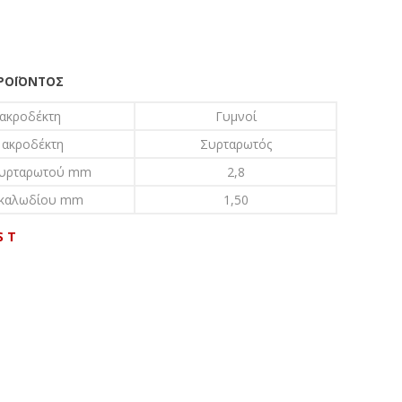
ΠΡΟΪΌΝΤΟΣ
 ακροδέκτη
Γυμνoί
 ακροδέκτη
Συρταρωτός
συρταρωτού mm
2,8
 καλωδίου mm
1,50
S T