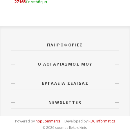
27165
Σε Απόθεμα
ΠΛΗΡΟΦΟΡΊΕΣ
Ο ΛΟΓΑΡΙΑΣΜΌΣ ΜΟΥ
ΕΡΓΑΛΕΊΑ ΣΕΛΊΔΑΣ
NEWSLETTER
Powered by
nopCommerce
Developed by
RDC Informatics
© 2026 soumas Ilektrokinisi