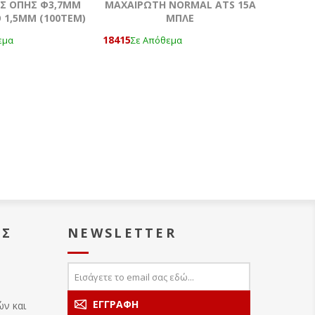
Σ ΟΠΗΣ Φ3,7MM
ΜΑΧΑΙΡΩΤΗ NORMAL ATS 15A
 1,5ΜΜ (100ΤΕΜ)
ΜΠΛΕ
18415
εμα
Σε Απόθεμα
ΑΣ
NEWSLETTER
ών και