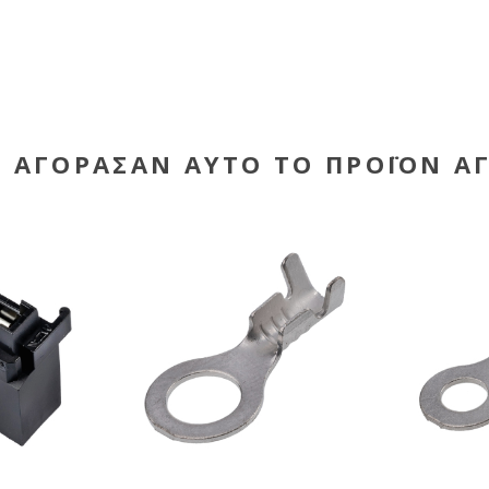
Υ ΑΓΌΡΑΣΑΝ ΑΥΤΌ ΤΟ ΠΡΟΪΌΝ Α