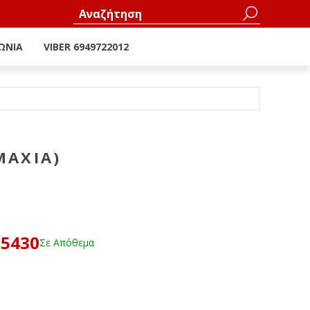
ΩΝΊΑ
VIBER 6949722012
ΜΆΧΙΑ)
25430
Σε Απόθεμα