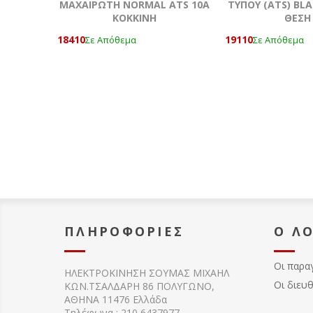
ΜΑΧΑΙΡΩΤΗ NORMAL ATS 10A
ΤΥΠΟΥ (ATS) BL
KOKKΙΝΗ
ΘΕΣΗ
18410
19110
Σε Απόθεμα
Σε Απόθεμα
ΠΛΗΡΟΦΟΡΊΕΣ
Ο Λ
Οι παρα
ΗΛΕΚΤΡΟΚΙΝΗΣΗ ΣΟΥΜΑΣ MIXAHΛ
Οι διευ
ΚΩΝ.ΤΣΑΛΔΑΡΗ 86 ΠΟΛΥΓΩΝΟ,
ΑΘΗΝΑ 11476 Ελλάδα
Τηλέφωνα : 210 6437977