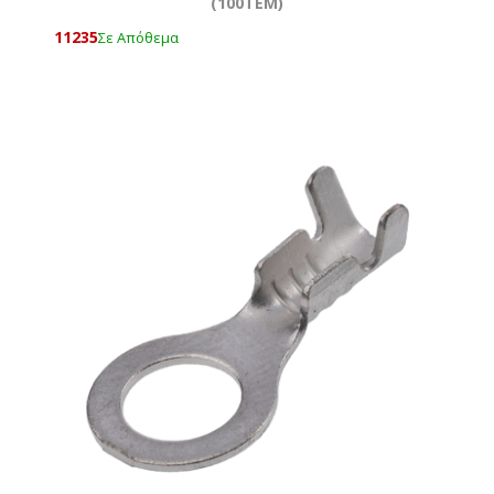
(100ΤΕΜ)
11235
Σε Απόθεμα