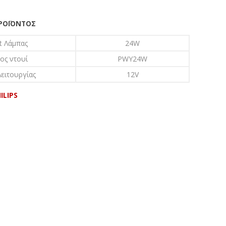
ΠΡΟΪΌΝΤΟΣ
t Λάμπας
24W
ος ντουί
PWY24W
ειτουργίας
12V
ILIPS