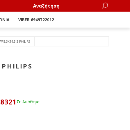
ΩΝΊΑ
VIBER 6949722012
P3,3X14,5 3 PHILIPS
 PHILIPS
68321
Σε Απόθεμα