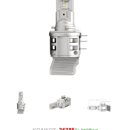
ΚΩΔΙΚΟΣ:
36385
Σε Απόθεμα