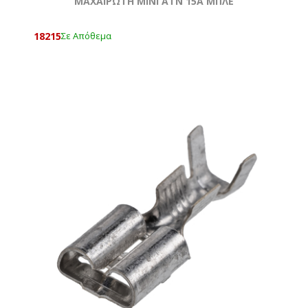
ΜΑΧΑΙΡΩΤΗ ΜΙΝΙ ATN 15Α ΜΠΛΕ
18215
Σε Απόθεμα