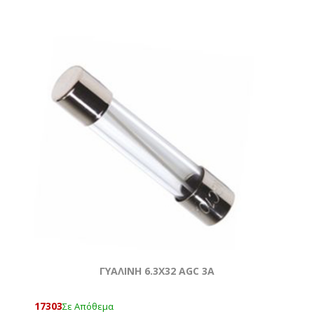
ΓΥΑΛΙΝΗ 6.3Χ32 AGC 3Α
17303
Σε Απόθεμα