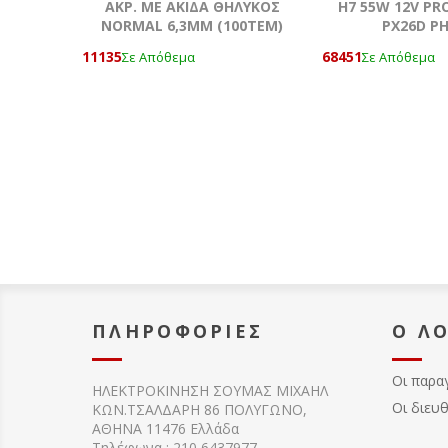
AKΡ. ΜΕ ΑΚΙΔΑ ΘΗΛΥΚΟΣ
H7 55W 12V PR
NORMAL 6,3ΜΜ (100ΤΕΜ)
ΡX26D PH
11135
68451
Σε Απόθεμα
Σε Απόθεμα
ΠΛΗΡΟΦΟΡΊΕΣ
Ο Λ
Οι παρα
ΗΛΕΚΤΡΟΚΙΝΗΣΗ ΣΟΥΜΑΣ MIXAHΛ
Οι διευ
ΚΩΝ.ΤΣΑΛΔΑΡΗ 86 ΠΟΛΥΓΩΝΟ,
ΑΘΗΝΑ 11476 Ελλάδα
Τηλέφωνα : 210 6437977