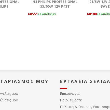
OFESSIONAL
H4 PHILIPS PROFESSIONAL
21/5W 12V 
ILIPS
55/60W 12V Ρ43T
BAY1
68551
68180
Σε Απόθεμα
Σε Απόθ
ΟΓΑΡΙΑΣΜΌΣ ΜΟΥ
ΕΡΓΑΛΕΊΑ ΣΕΛΊΔ
γγελίες μου
Επικοινωνία
θύνσεις μου
Ποιοι είμαστε
Πολιτική Ακύρωσης, Eπιστροφ