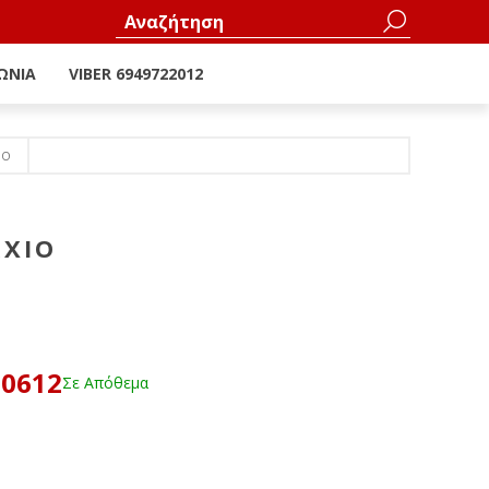
ΩΝΊΑ
VIBER 6949722012
ΙΟ
ΑΧΙΟ
60612
Σε Απόθεμα