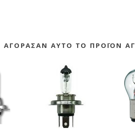
Υ ΑΓΌΡΑΣΑΝ ΑΥΤΌ ΤΟ ΠΡΟΪΌΝ Α