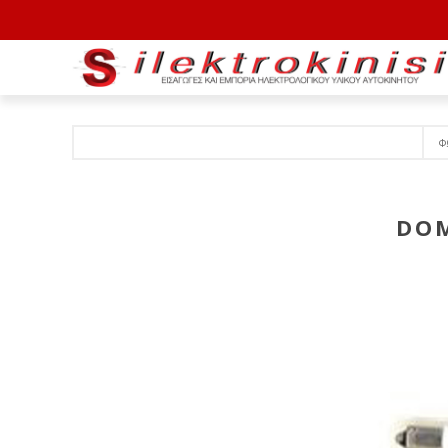
Φ
DOM