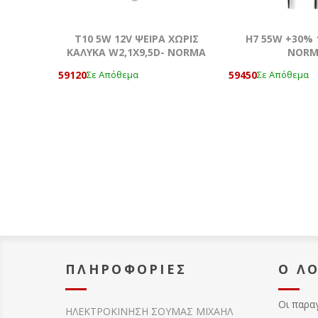
T10 5W 12V ΨΕΙΡΑ ΧΩΡΙΣ
Η7 55W +30% 
ΚΑΛΥΚΑ W2,1X9,5D- NORMA
NOR
59120
59450
Σε Απόθεμα
Σε Απόθεμα
ΠΛΗΡΟΦΟΡΊΕΣ
Ο Λ
Οι παρα
ΗΛΕΚΤΡΟΚΙΝΗΣΗ ΣΟΥΜΑΣ MIXAHΛ