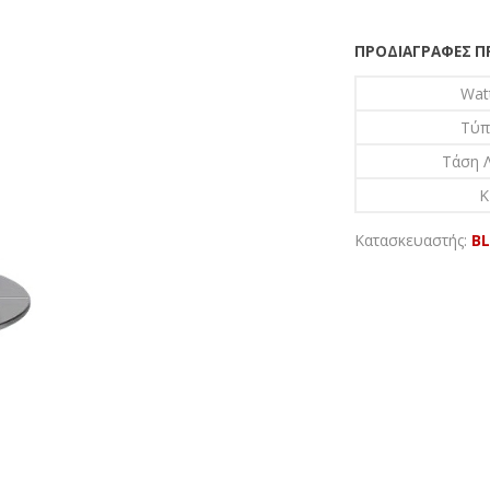
ΠΡΟΔΙΑΓΡΑΦΈΣ 
Wat
Τύπ
Τάση Λ
K
Κατασκευαστής:
B