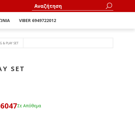
ΩΝΊΑ
VIBER 6949722012
G & PLAY SET
AY SET
36047
Σε Απόθεμα