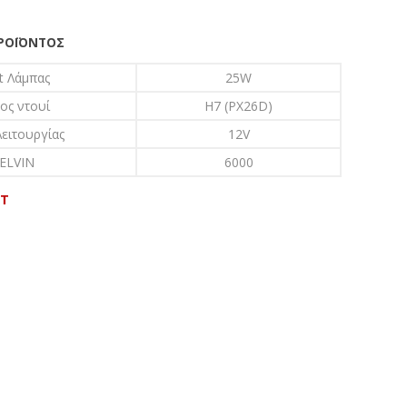
ΠΡΟΪΌΝΤΟΣ
t Λάμπας
25W
ος ντουί
H7 (PX26D)
ειτουργίας
12V
ELVIN
6000
LT