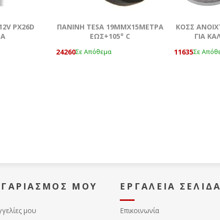
12V PX26D
ΠΑΝΙΝH TESA 19MMΧ15ΜΕΤΡΑ
ΚΟΣΣ ΑΝΟΙΧ
MA
ΕΩΣ+105° C
ΓΙΑ ΚΑ
24260
11635
Σε Απόθεμα
Σε Απόθ
ΟΓΑΡΙΑΣΜΌΣ ΜΟΥ
ΕΡΓΑΛΕΊΑ ΣΕΛΊΔ
γγελίες μου
Επικοινωνία