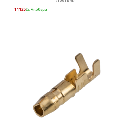
(100ΤΕΜ)
11135
Σε Απόθεμα