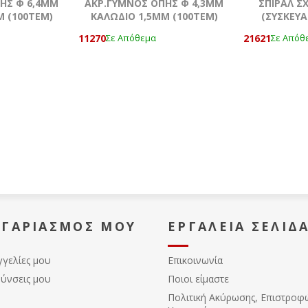
ΗΣ Φ 6,4MM
ΑΚΡ.ΓΥΜΝΟΣ ΟΠΗΣ Φ 4,3MM
ΣΠΙΡΑΛ ΣΧ
Μ (100ΤΕΜ)
ΚΑΛΩΔΙΟ 1,5ΜΜ (100ΤΕΜ)
(ΣΥΣΚΕΥΑ
11270
21621
Σε Απόθεμα
Σε Απόθ
ΟΓΑΡΙΑΣΜΌΣ ΜΟΥ
ΕΡΓΑΛΕΊΑ ΣΕΛΊΔ
γγελίες μου
Επικοινωνία
θύνσεις μου
Ποιοι είμαστε
Πολιτική Ακύρωσης, Eπιστροφ