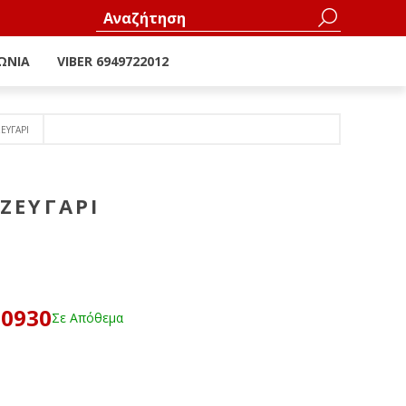
ΩΝΊΑ
VIBER 6949722012
ΕΥΓΑΡΙ
ΖΕΥΓΑΡΙ
60930
Σε Απόθεμα