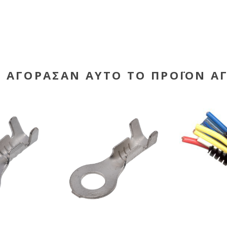
Υ ΑΓΌΡΑΣΑΝ ΑΥΤΌ ΤΟ ΠΡΟΪΌΝ Α