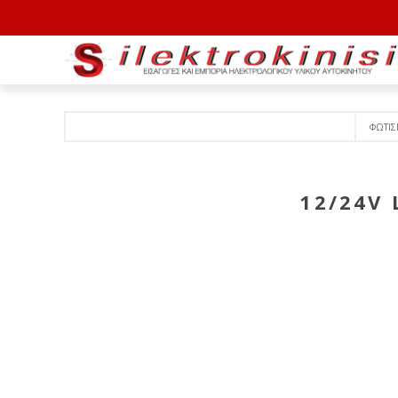
ΦΩΤΙ
12/24V