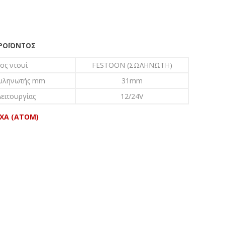
ΠΡΟΪΌΝΤΟΣ
ος ντουί
FESTOON (ΣΩΛΗΝΩΤΗ)
ωληνωτής mm
31mm
ειτουργίας
12/24V
EXA (ATOM)