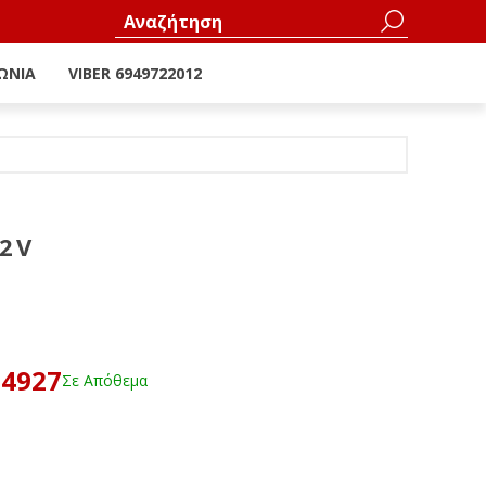
ΩΝΊΑ
VIBER 6949722012
2V
64927
Σε Απόθεμα