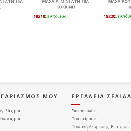
ΝΙ ATN 15Α
ΜΑΧΑΙΡ. ΜΙΝΙ ATN 10Α
ΜΑΧΑΙΡΩΤΗ
Ε
ΚΟΚΚΙΝΗ
Κ
18210
18220
Σε Απόθεμα
Σε Απόθ
ΟΓΑΡΙΑΣΜΌΣ ΜΟΥ
ΕΡΓΑΛΕΊΑ ΣΕΛΊΔ
γγελίες μου
Επικοινωνία
θύνσεις μου
Ποιοι είμαστε
Πολιτική Ακύρωσης, Eπιστροφ