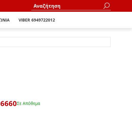
ΩΝΊΑ
VIBER 6949722012
Η
16660
Σε Απόθεμα