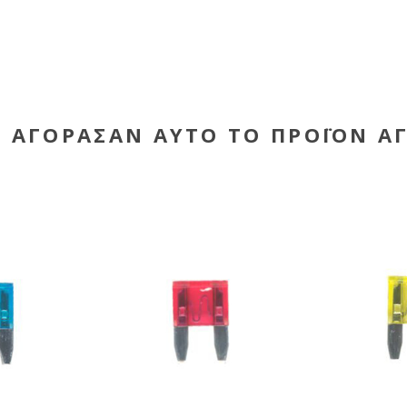
Υ ΑΓΌΡΑΣΑΝ ΑΥΤΌ ΤΟ ΠΡΟΪΌΝ Α