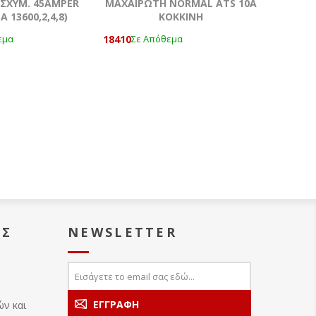
ΙΣΧYM. 45ΑΜPER
ΜΑΧΑΙΡΩΤΗ NORMAL ATS 10A
Α 13600,2,4,8)
KOKKΙΝΗ
18410
εμα
Σε Απόθεμα
ΑΣ
NEWSLETTER
ών και