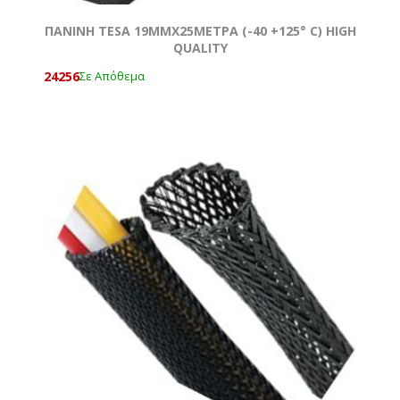
ΠΑΝΙΝH ΤΕSA 19MMΧ25ΜΕΤΡΑ (-40 +125° C) HIGH
QUALITY
24256
Σε Απόθεμα