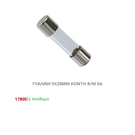
ΓΥΑΛΙΝΗ 5Χ20MM ΚΟΝΤΗ R/M 5Α
17805
Σε Απόθεμα