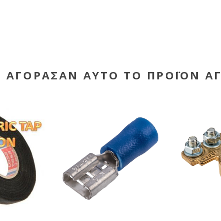
Υ ΑΓΌΡΑΣΑΝ ΑΥΤΌ ΤΟ ΠΡΟΪΌΝ Α