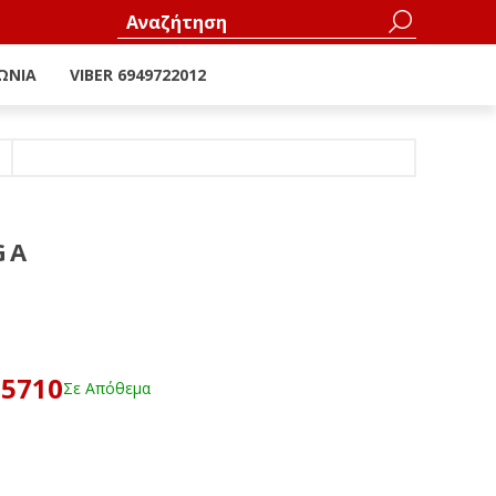
ΩΝΊΑ
VIBER 6949722012
GA
35710
Σε Απόθεμα