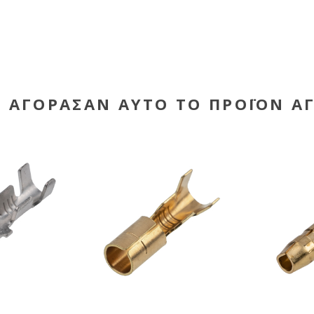
Υ ΑΓΌΡΑΣΑΝ ΑΥΤΌ ΤΟ ΠΡΟΪΌΝ Α