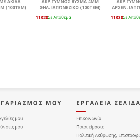
ΜΕ ΑΚΙΔΑ
ΑΚΡ.ΓΥΜΝΟΣ ΒΥΣΜΑ 4MM
ΑΚΡ.ΓΥΜΝ
ΜΜ (100ΤΕΜ)
ΘΗΛ. ΙΑΠΩΝΕΖΙΚΟ (100ΤΕΜ)
ΑΡΣΕΝ. ΙΑΠΩ
11320
11330
Σε Απόθεμα
Σε Απόθ
ΟΓΑΡΙΑΣΜΌΣ ΜΟΥ
ΕΡΓΑΛΕΊΑ ΣΕΛΊΔ
γγελίες μου
Επικοινωνία
θύνσεις μου
Ποιοι είμαστε
Πολιτική Ακύρωσης, Eπιστροφ