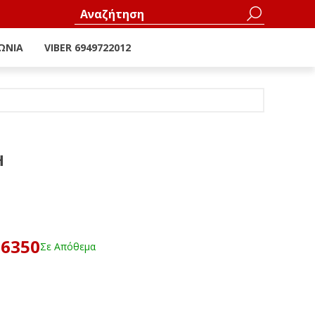
ΩΝΊΑ
VIBER 6949722012
Η
16350
Σε Απόθεμα