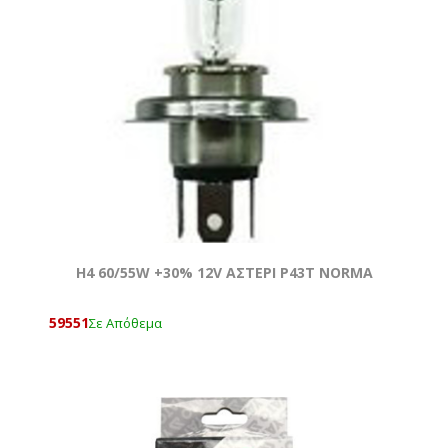
Η4 60/55W +30% 12V ΑΣΤΕΡΙ Ρ43T NORMA
59551
Σε Απόθεμα