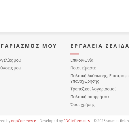
ΟΓΑΡΙΑΣΜΌΣ ΜΟΥ
ΕΡΓΑΛΕΊΑ ΣΕΛΊΔ
γγελίες μου
Επικοινωνία
θύνσεις μου
Ποιοι είμαστε
Πολιτική Ακύρωσης, Eπιστροφ
Υπαναχώρησης
Τραπεζικοί λογαριασμοί
Πολιτική απορρήτου
Όροι χρήσης
red by
nopCommerce
Developed by
RDC Informatics
© 2026 soumas Ilektro