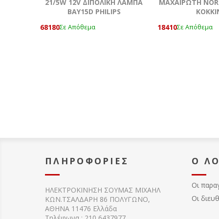
21/5W 12V ΔΙΠΟΛΙΚΗ ΛΑΜΠΑ
ΜΑΧΑΙΡΩΤΗ NOR
BAY15D PHILIPS
KOKKΙ
68180
18410
Σε Απόθεμα
Σε Απόθεμα
ΠΛΗΡΟΦΟΡΊΕΣ
Ο Λ
Οι παρα
ΗΛΕΚΤΡΟΚΙΝΗΣΗ ΣΟΥΜΑΣ MIXAHΛ
Οι διευ
ΚΩΝ.ΤΣΑΛΔΑΡΗ 86 ΠΟΛΥΓΩΝΟ,
ΑΘΗΝΑ 11476 Ελλάδα
Τηλέφωνα : 210 6437977