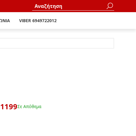
ΩΝΊΑ
VIBER 6949722012
51199
Σε Απόθεμα