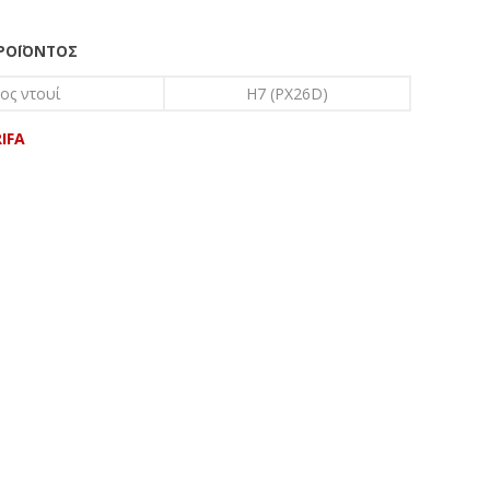
ΠΡΟΪΌΝΤΟΣ
ος ντουί
H7 (PX26D)
IFA