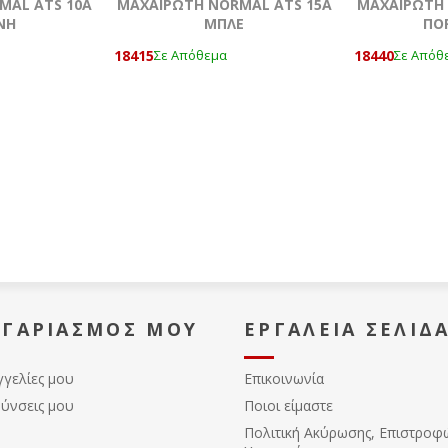
MAL ATS 10A
ΜΑΧΑΙΡΩΤΗ NORMAL ATS 15A
ΜΑΧΑΙΡΩΤΗ 
ΝΗ
ΜΠΛΕ
ΠΟ
18415
18440
Σε Απόθεμα
Σε Απόθ
ΟΓΑΡΙΑΣΜΌΣ ΜΟΥ
ΕΡΓΑΛΕΊΑ ΣΕΛΊΔ
γγελίες μου
Επικοινωνία
θύνσεις μου
Ποιοι είμαστε
Πολιτική Ακύρωσης, Eπιστροφ