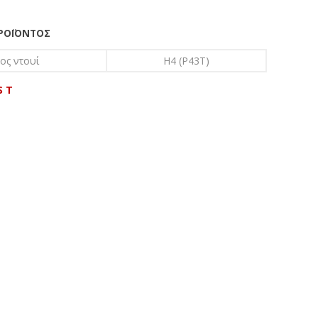
ΠΡΟΪΌΝΤΟΣ
ος ντουί
H4 (P43T)
S T