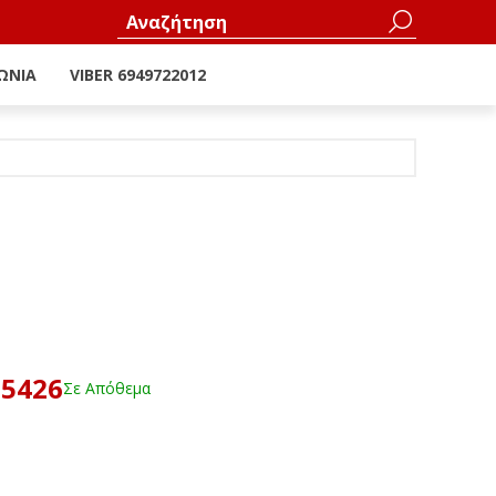
ΩΝΊΑ
VIBER 6949722012
15426
Σε Απόθεμα