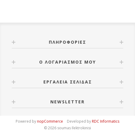
ΠΛΗΡΟΦΟΡΊΕΣ
Ο ΛΟΓΑΡΙΑΣΜΌΣ ΜΟΥ
ΕΡΓΑΛΕΊΑ ΣΕΛΊΔΑΣ
NEWSLETTER
Powered by
nopCommerce
Developed by
RDC Informatics
© 2026 soumas Ilektrokinisi