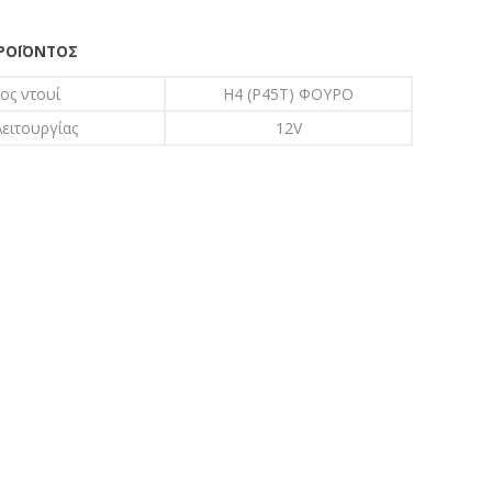
ΠΡΟΪΌΝΤΟΣ
ος ντουί
H4 (P45T) ΦΟΥΡΟ
ειτουργίας
12V