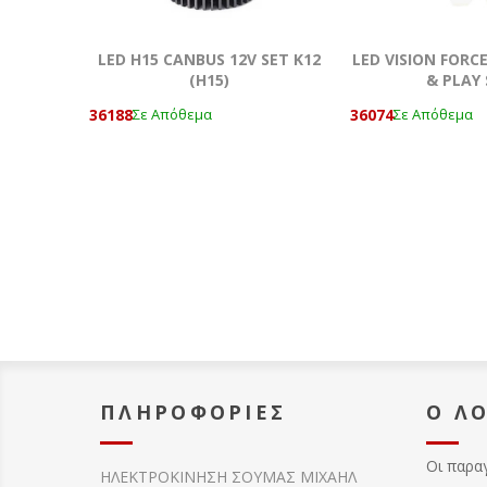
LED H15 CANBUS 12V SET Κ12
LED VISION FORCE
(Η15)
& PLAY 
36188
36074
Σε Απόθεμα
Σε Απόθεμα
ΠΛΗΡΟΦΟΡΊΕΣ
Ο Λ
Οι παρα
ΗΛΕΚΤΡΟΚΙΝΗΣΗ ΣΟΥΜΑΣ MIXAHΛ