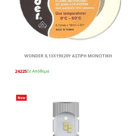
WONDER 0,13Χ19Χ20Y ΑΣΠΡΗ ΜΟΝΩΤΙΚΗ
24225
Σε Απόθεμα
New