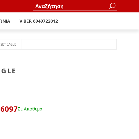
ΩΝΊΑ
VIBER 6949722012
 SET EAGLE
AGLE
36097
Σε Απόθεμα