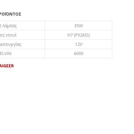
ΠΡΟΪΌΝΤΟΣ
t Λάμπας
35W
ος ντουί
H7 (PX26D)
ειτουργίας
12V
ELVIN
6000
AIGEER