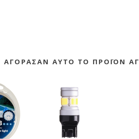
Υ ΑΓΌΡΑΣΑΝ ΑΥΤΌ ΤΟ ΠΡΟΪΌΝ Α