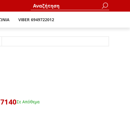
ΩΝΊΑ
VIBER 6949722012
27140
Σε Απόθεμα