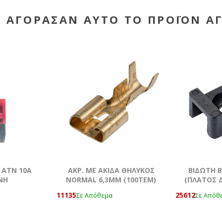
Υ ΑΓΌΡΑΣΑΝ ΑΥΤΌ ΤΟ ΠΡΟΪΌΝ Α
 ATN 10Α
AKΡ. ΜΕ ΑΚΙΔΑ ΘΗΛΥΚΟΣ
ΒΙΔΩΤΗ 
ΝΗ
NORMAL 6,3ΜΜ (100ΤΕΜ)
(ΠΛΑΤΟΣ 
9MM)
11135
25612
Σε Απόθεμα
Σε Απόθ