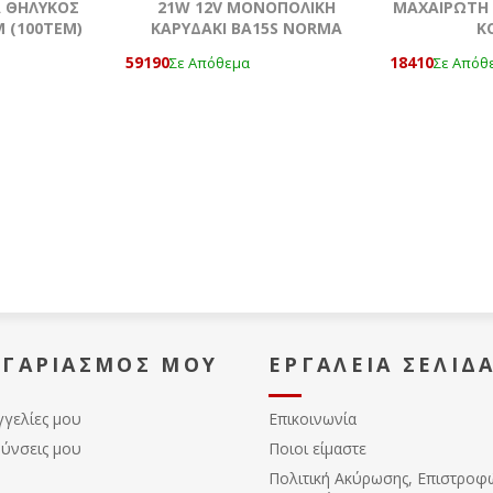
Α ΘΗΛΥΚΟΣ
21W 12V MONOΠΟΛΙΚΗ
ΜΑΧΑΙΡΩΤΗ 
 (100ΤΕΜ)
ΚΑΡΥΔΑΚΙ ΒΑ15S NORMA
K
59190
18410
Σε Απόθεμα
Σε Απόθ
ΟΓΑΡΙΑΣΜΌΣ ΜΟΥ
ΕΡΓΑΛΕΊΑ ΣΕΛΊΔ
γγελίες μου
Επικοινωνία
θύνσεις μου
Ποιοι είμαστε
Πολιτική Ακύρωσης, Eπιστροφ