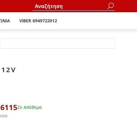
ΩΝΊΑ
VIBER 6949722012
 12V
66115
Σε Απόθεμα
0068