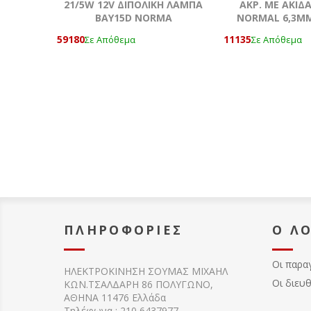
21/5W 12V ΔΙΠΟΛΙΚΗ ΛΑΜΠΑ
AKΡ. ΜΕ ΑΚΙΔ
BAY15D NORMA
NORMAL 6,3ΜΜ
59180
11135
Σε Απόθεμα
Σε Απόθεμα
ΠΛΗΡΟΦΟΡΊΕΣ
Ο Λ
Οι παρα
ΗΛΕΚΤΡΟΚΙΝΗΣΗ ΣΟΥΜΑΣ MIXAHΛ
Οι διευ
ΚΩΝ.ΤΣΑΛΔΑΡΗ 86 ΠΟΛΥΓΩΝΟ,
ΑΘΗΝΑ 11476 Ελλάδα
Τηλέφωνα : 210 6437977