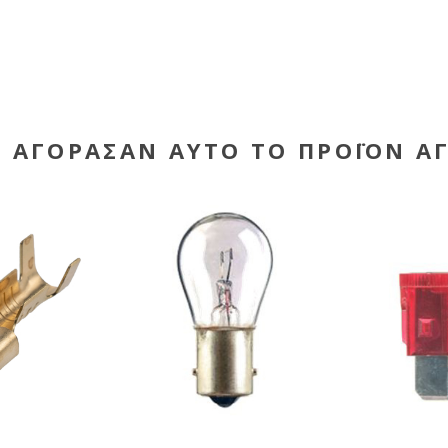
Υ ΑΓΌΡΑΣΑΝ ΑΥΤΌ ΤΟ ΠΡΟΪΌΝ Α