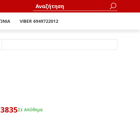
ΩΝΊΑ
VIBER 6949722012
23835
Σε Απόθεμα