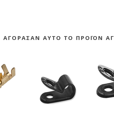
Υ ΑΓΌΡΑΣΑΝ ΑΥΤΌ ΤΟ ΠΡΟΪΌΝ Α