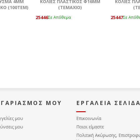
ΒΥΣΜΑ 4MM
KOΛΙΕΣ ΠΛΑΣΤΙΚΟΣ Φ16ΜΜ
KOΛΙΕΣ ΠΛ
ΙΚΟ (100ΤΕΜ)
(ΤΕΜΆΧΙΟ)
(Τ
25446
25447
Σε Απόθεμα
Σε Απόθ
ΟΓΑΡΙΑΣΜΌΣ ΜΟΥ
ΕΡΓΑΛΕΊΑ ΣΕΛΊΔ
γγελίες μου
Επικοινωνία
θύνσεις μου
Ποιοι είμαστε
Πολιτική Ακύρωσης, Eπιστροφ