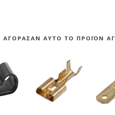
Υ ΑΓΌΡΑΣΑΝ ΑΥΤΌ ΤΟ ΠΡΟΪΌΝ Α