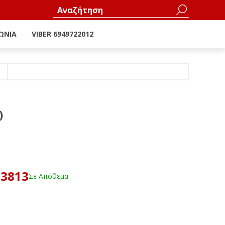
ΩΝΊΑ
VIBER 6949722012
)
23813
Σε Απόθεμα