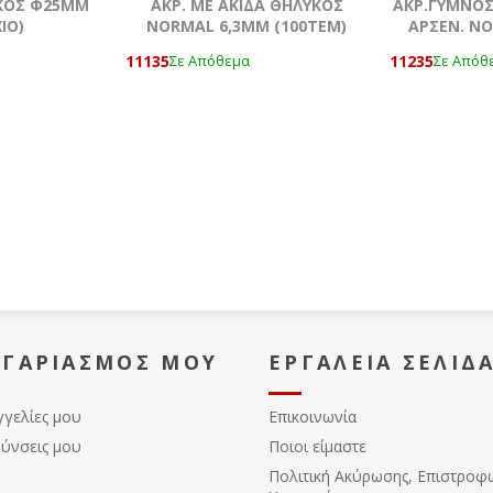
ΙΚΟΣ Φ25MM
AKΡ. ΜΕ ΑΚΙΔΑ ΘΗΛΥΚΟΣ
ΑΚΡ.ΓΥΜΝOΣ
ΙΟ)
NORMAL 6,3ΜΜ (100ΤΕΜ)
ΑΡΣΕΝ. NO
11135
11235
Σε Απόθεμα
Σε Απόθ
ΟΓΑΡΙΑΣΜΌΣ ΜΟΥ
ΕΡΓΑΛΕΊΑ ΣΕΛΊΔ
γγελίες μου
Επικοινωνία
θύνσεις μου
Ποιοι είμαστε
Πολιτική Ακύρωσης, Eπιστροφ