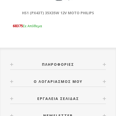
HS1 (PX43T) 35X35W 12V MOTO PHILIPS
68375
Σε Απόθεμα
ΠΛΗΡΟΦΟΡΊΕΣ
Ο ΛΟΓΑΡΙΑΣΜΌΣ ΜΟΥ
ΕΡΓΑΛΕΊΑ ΣΕΛΊΔΑΣ
NEWSLETTER