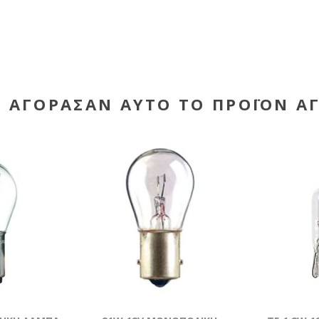
Υ ΑΓΌΡΑΣΑΝ ΑΥΤΌ ΤΟ ΠΡΟΪΌΝ Α