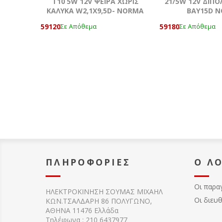
T10 5W 12V ΨΕΙΡΑ ΧΩΡΙΣ
21/5W 12V ΔΙΠ
ΚΑΛΥΚΑ W2,1X9,5D- NORMA
BAY15D 
59120
59180
Σε Απόθεμα
Σε Απόθεμα
ΠΛΗΡΟΦΟΡΊΕΣ
Ο Λ
Οι παρα
ΗΛΕΚΤΡΟΚΙΝΗΣΗ ΣΟΥΜΑΣ MIXAHΛ
Οι διευ
ΚΩΝ.ΤΣΑΛΔΑΡΗ 86 ΠΟΛΥΓΩΝΟ,
ΑΘΗΝΑ 11476 Ελλάδα
Τηλέφωνα : 210 6437977