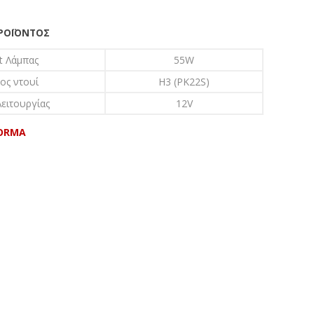
ΠΡΟΪΌΝΤΟΣ
t Λάμπας
55W
ος ντουί
H3 (PK22S)
ειτουργίας
12V
ORMA