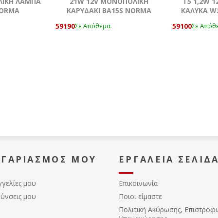
ΟΛΙΚΗ ΛΑΜΠΑ
21W 12V MONOΠΟΛΙΚΗ
T5 1,2W 1
NORMA
ΚΑΡΥΔΑΚΙ ΒΑ15S NORMA
ΚΑΛΥΚΑ W
59190
59100
Σε Απόθεμα
Σε Απόθ
ΟΓΑΡΙΑΣΜΌΣ ΜΟΥ
ΕΡΓΑΛΕΊΑ ΣΕΛΊΔ
γγελίες μου
Επικοινωνία
θύνσεις μου
Ποιοι είμαστε
Πολιτική Ακύρωσης, Eπιστροφ