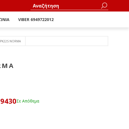
ΩΝΊΑ
VIBER 6949722012
 PK22S NORMA
RMA
59430
Σε Απόθεμα