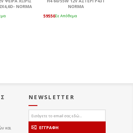
2V ΨΕΙΡΑ ΧΩΡΙΣ
Η4 60/55W 12V ΑΣΤΕΡΙ Ρ43T
2X4,6D- NORMA
NORMA
59550
εμα
Σε Απόθεμα
ΑΣ
NEWSLETTER
ών και