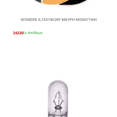
WONDER 0,13Χ19Χ20Y ΜΑΥΡΗ ΜΟΝΩΤΙΚΗ
24220
Σε Απόθεμα