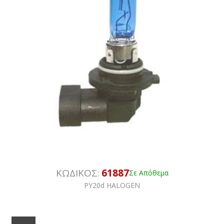
ΚΩΔΙΚΟΣ:
61887
Σε Απόθεμα
PY20d HALOGEN