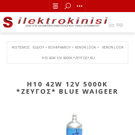
ΦΩΤΙΣΜΟΣ
ΙΩΔΙΟΥ > ΒΟΛΦΡΑΜΙΟY > ΧΕΝΟΝ LOOK >
XENON LOOK
H10 42W 12V 5000Κ *ZEYΓOΣ* BLUE WAIGEER
H10 42W 12V 5000Κ
*ZEYΓOΣ* BLUE WAIGEER