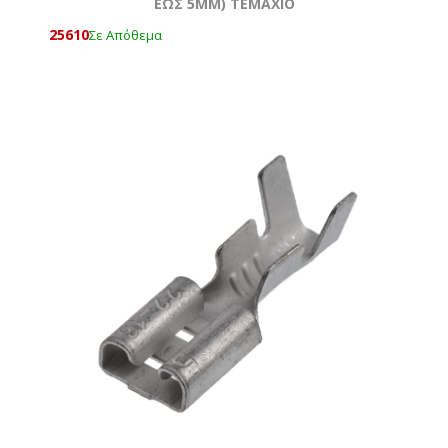
ΕΩΣ 5MM) ΤΕΜΆΧΙΟ
25610
Σε Απόθεμα