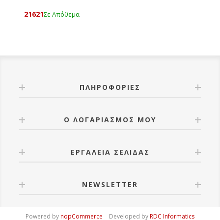
21621
Σε Απόθεμα
ΠΛΗΡΟΦΟΡΊΕΣ
Ο ΛΟΓΑΡΙΑΣΜΌΣ ΜΟΥ
ΕΡΓΑΛΕΊΑ ΣΕΛΊΔΑΣ
NEWSLETTER
Powered by
nopCommerce
Developed by
RDC Informatics