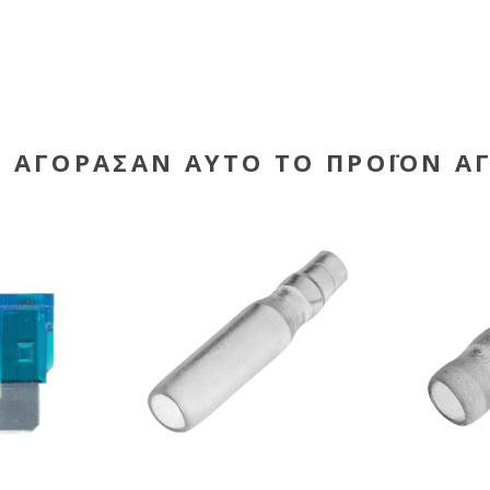
Υ ΑΓΌΡΑΣΑΝ ΑΥΤΌ ΤΟ ΠΡΟΪΌΝ Α