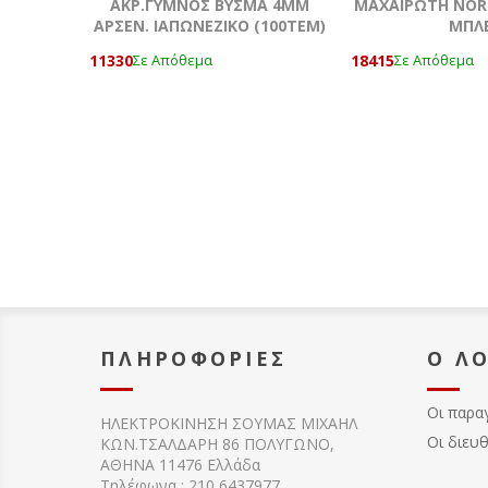
ΑΚΡ.ΓΥΜΝΟΣ ΒΥΣΜΑ 4MM
ΜΑΧΑΙΡΩΤΗ NOR
ΑΡΣΕΝ. ΙΑΠΩΝΕΖΙΚΟ (100ΤΕΜ)
ΜΠΛ
11330
18415
Σε Απόθεμα
Σε Απόθεμα
ΠΛΗΡΟΦΟΡΊΕΣ
Ο Λ
Οι παρα
ΗΛΕΚΤΡΟΚΙΝΗΣΗ ΣΟΥΜΑΣ MIXAHΛ
Οι διευ
ΚΩΝ.ΤΣΑΛΔΑΡΗ 86 ΠΟΛΥΓΩΝΟ,
ΑΘΗΝΑ 11476 Ελλάδα
Τηλέφωνα : 210 6437977