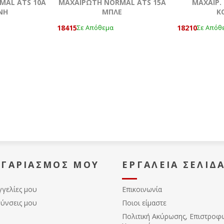
MAL ATS 10A
ΜΑΧΑΙΡΩΤΗ NORMAL ATS 15A
ΜΑΧΑΙΡ. 
ΝΗ
ΜΠΛΕ
Κ
18415
18210
Σε Απόθεμα
Σε Απόθ
ΟΓΑΡΙΑΣΜΌΣ ΜΟΥ
ΕΡΓΑΛΕΊΑ ΣΕΛΊΔ
γγελίες μου
Επικοινωνία
θύνσεις μου
Ποιοι είμαστε
Πολιτική Ακύρωσης, Eπιστροφ