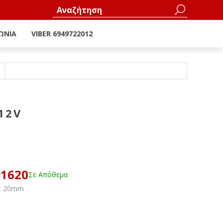
ΩΝΊΑ
VIBER 6949722012
12V
51620
Σε Απόθεμα
ΗΣ 20mm