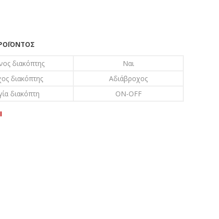
ΠΡΟΪΌΝΤΟΣ
νος διακόπτης
Ναι
ος διακόπτης
Αδιάβροχος
γία διακόπτη
ON-OFF
I