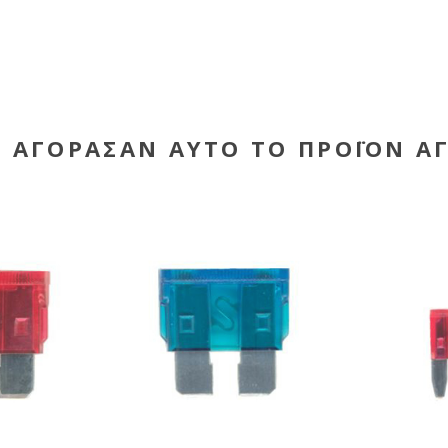
Υ ΑΓΌΡΑΣΑΝ ΑΥΤΌ ΤΟ ΠΡΟΪΌΝ Α