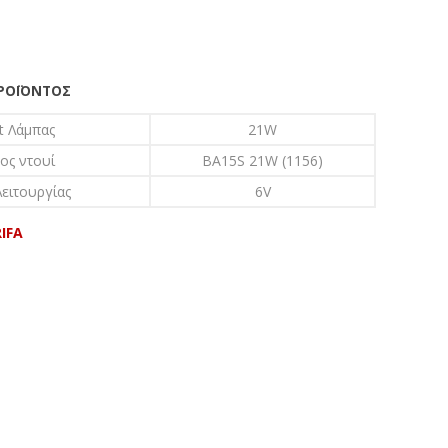
ΠΡΟΪΌΝΤΟΣ
t Λάμπας
21W
ος ντουί
BA15S 21W (1156)
ειτουργίας
6V
IFA