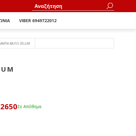
ΩΝΊΑ
VIBER 6949722012
 ΛΑΜΠΑ ΒΑ15S SELUM
LUM
62650
Σε Απόθεμα