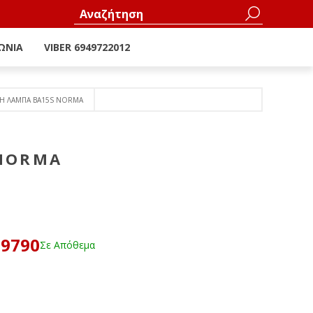
ΩΝΊΑ
VIBER 6949722012
Η ΛΑΜΠΑ BA15S NORMA
 NORMA
59790
Σε Απόθεμα