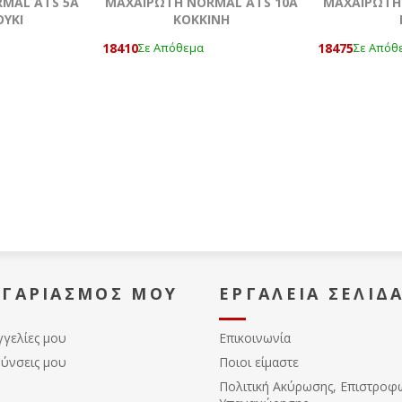
MAL ATS 5Α
ΜΑΧΑΙΡΩΤΗ NORMAL ATS 10A
ΜΑΧΑΙΡΩΤΗ 
ΥΚΙ
KOKKΙΝΗ
18410
18475
Σε Απόθεμα
Σε Απόθ
ΟΓΑΡΙΑΣΜΌΣ ΜΟΥ
ΕΡΓΑΛΕΊΑ ΣΕΛΊΔ
γγελίες μου
Επικοινωνία
θύνσεις μου
Ποιοι είμαστε
Πολιτική Ακύρωσης, Eπιστροφ