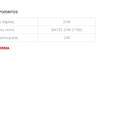
ΠΡΟΪΌΝΤΟΣ
t Λάμπας
21W
ος ντουί
BA15S 21W (1156)
ειτουργίας
24V
ORMA