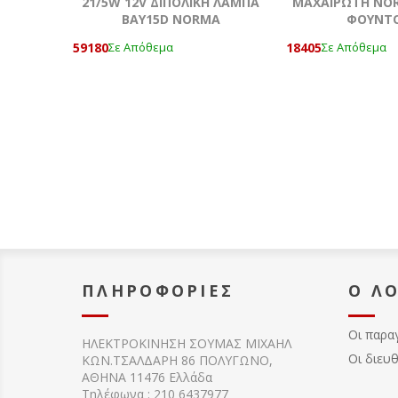
21/5W 12V ΔΙΠΟΛΙΚΗ ΛΑΜΠΑ
ΜΑΧΑΙΡΩΤΗ NOR
BAY15D NORMA
ΦΟΥΝΤΟ
59180
18405
Σε Απόθεμα
Σε Απόθεμα
ΠΛΗΡΟΦΟΡΊΕΣ
Ο Λ
Οι παρα
ΗΛΕΚΤΡΟΚΙΝΗΣΗ ΣΟΥΜΑΣ MIXAHΛ
Οι διευ
ΚΩΝ.ΤΣΑΛΔΑΡΗ 86 ΠΟΛΥΓΩΝΟ,
ΑΘΗΝΑ 11476 Ελλάδα
Τηλέφωνα : 210 6437977