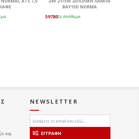
NORMAL ATS 7,5
24V 21/5W ΔΙΠΟΛΙΚΗ ΛΑΜΠΑ
KAΦΕ
BAΥ15D NORMA
59780
εμα
Σε Απόθεμα
ΑΣ
NEWSLETTER
ών και