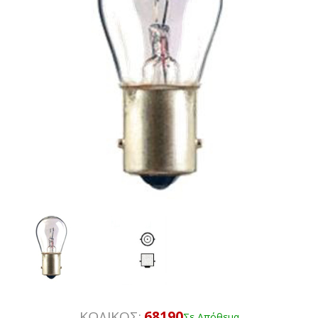
ΚΩΔΙΚΟΣ:
68190
Σε Απόθεμα