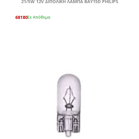
21/5W 12V ΔΙΠΟΛΙΚΗ ΛΑΜΠΑ BAY15D PHILIPS
68180
Σε Απόθεμα